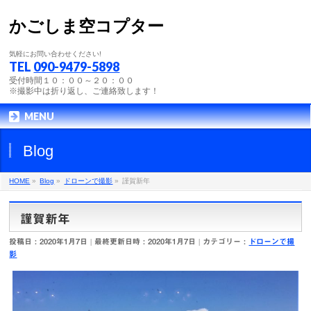
かごしま空コプター
気軽にお問い合わせください!
TEL
090-9479-5898
受付時間１０：００～２０：００
※撮影中は折り返し、ご連絡致します！
MENU
Blog
HOME
»
Blog
»
ドローンで撮影
»
謹賀新年
謹賀新年
投稿日 : 2020年1月7日
最終更新日時 : 2020年1月7日
カテゴリー :
ドローンで撮
影