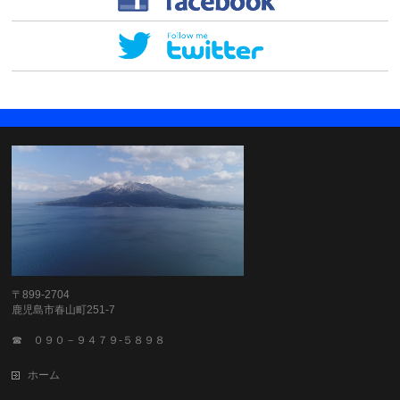
〒899-2704
鹿児島市春山町251-7
☎ ０９０－９４７９-５８９８
ホーム