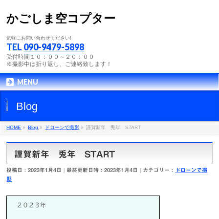
かごしま空コプター
気軽にお問い合わせください!
TEL
090-9479-5898
受付時間１０：００～２０：００
※撮影中は折り返し、ご連絡致します！
MENU
Blog
HOME
»
Blog
»
ドローンで撮影
»
謹賀新年 兎年 START
謹賀新年 兎年 START
投稿日 : 2023年1月4日
最終更新日時 : 2023年1月4日
カテゴリー :
ドローンで撮
影
２０２３年