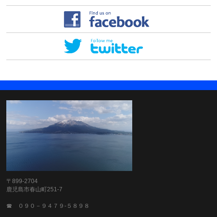
〒899-2704
鹿児島市春山町251-7
☎ ０９０－９４７９-５８９８