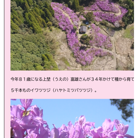
今年８１歳になる上埜（うえの）富雄さんが
３４年かけて種から育て
５千本ものイワツツジ（ハヤトミツバツツジ）。