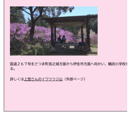
国道２６７号をさつま町宮之城方面から伊佐市方面へ向かい、鶴田小学校を
る。
詳しくは
上埜さんのイワツツジ山
（外部ページ）