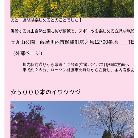
あと一週間は楽しめるとのことでした！
併設する丸山自然公園も桜が綺麗で、スポーツを楽しめる立派な施設
☆
丸山公園 薩摩川内市樋脇町塔之原12700番地 TEL0996
（外部ページ）
川内駅前通りから県道４２号線(空港バイパス)を樋脇方面へ。
車で約２５分。ローソン樋脇市比野店から左折し、案内看板あ
☆５０００本のイワツツジ