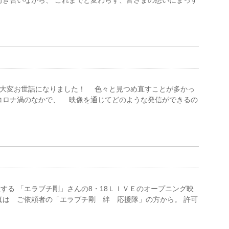
向き合いながら、 これまでと変わらず、皆さまの想いにまっす
大変お世話になりました！ 色々と見つめ直すことが多かっ
コロナ渦のなかで、 映像を通じてどのような発信ができるの
る 「エラブチ剛」さんの8・18ＬＩＶＥのオープニング映
真は ご依頼者の「エラブチ剛 絆 応援隊」の方から。 許可