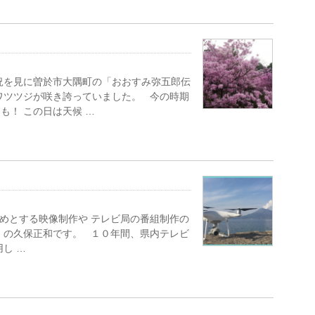
況を見に曽於市大隅町の「おおすみ弥五郎伝
ワツツジが咲き誇っていました。 今の時期
も！ この日は天候 …
めとする映像制作や テレビ局の番組制作の
」の久保正和です。 １０年間、県内テレビ
し …