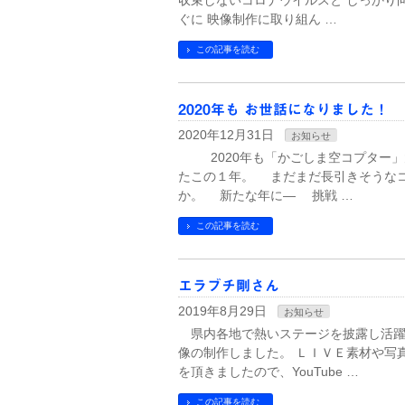
収束しないコロナウイルスと しっかり
ぐに 映像制作に取り組ん …
この記事を読む
2020年も お世話になりました！
2020年12月31日
お知らせ
2020年も「かごしま空コプター」
たこの１年。 まだまだ長引きそうな
か。 新たな年に― 挑戦 …
この記事を読む
エラブチ剛さん
2019年8月29日
お知らせ
県内各地で熱いステージを披露し活躍す
像の制作しました。 ＬＩＶＥ素材や写
を頂きましたので、YouTube …
この記事を読む