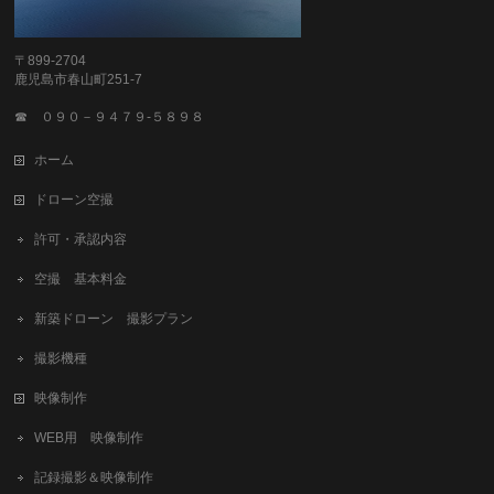
〒899-2704
鹿児島市春山町251-7
☎ ０９０－９４７９-５８９８
ホーム
ドローン空撮
許可・承認内容
空撮 基本料金
新築ドローン 撮影プラン
撮影機種
映像制作
WEB用 映像制作
記録撮影＆映像制作