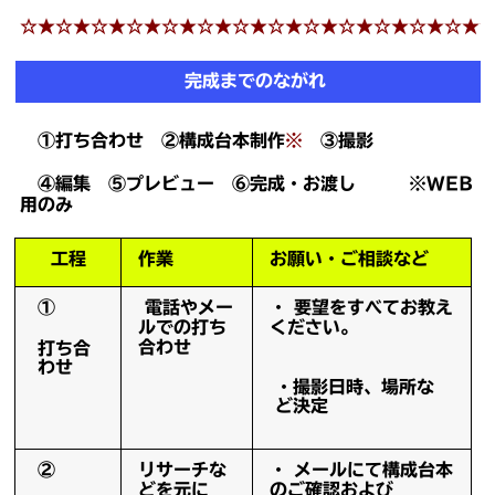
☆★☆
★☆★☆★☆★☆★☆★☆★☆★☆★☆★☆★☆★
完成までのながれ
①打ち合わせ ②構成台本制作
※
③撮影
④編集 ⑤プレビュー ⑥完成・お渡し
※WEB
用のみ
工程
作業
お願い・ご相談など
①
電話やメー
・
要望をすべてお教え
ルでの打ち
ください。
合わせ
打ち合
わせ
・撮影日時、場所な
ど決定
②
リサーチな
・ メールにて構成台本
どを元に
のご確認および