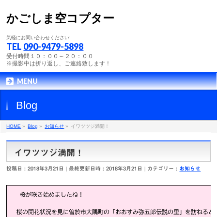
かごしま空コプター
気軽にお問い合わせください!
TEL
090-9479-5898
受付時間１０：００～２０：００
※撮影中は折り返し、ご連絡致します！
MENU
Blog
HOME
»
Blog
»
お知らせ
»
イワツツジ満開！
イワツツジ満開！
投稿日 : 2018年3月21日
最終更新日時 : 2018年3月21日
カテゴリー :
お知らせ
桜が咲き始めましたね！
桜の開花状況を見に曽於市大隅町の「おおすみ弥五郎伝説の里」を訪ねると