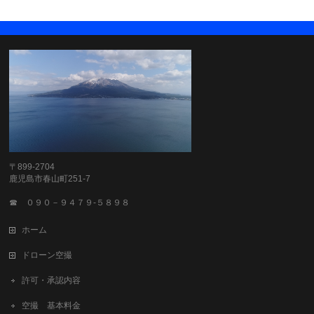
〒899-2704
鹿児島市春山町251-7
☎ ０９０－９４７９-５８９８
ホーム
ドローン空撮
許可・承認内容
空撮 基本料金