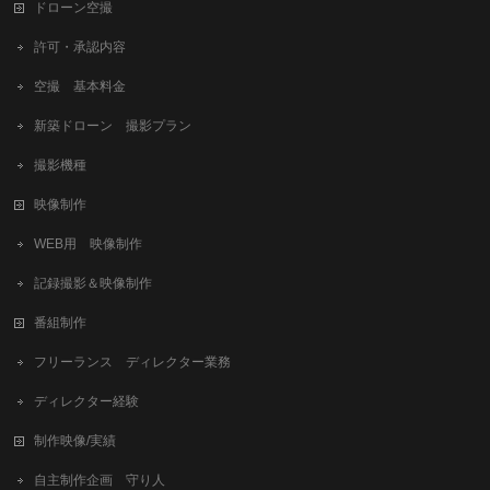
ドローン空撮
許可・承認内容
空撮 基本料金
新築ドローン 撮影プラン
撮影機種
映像制作
WEB用 映像制作
記録撮影＆映像制作
番組制作
フリーランス ディレクター業務
ディレクター経験
制作映像/実績
自主制作企画 守り人