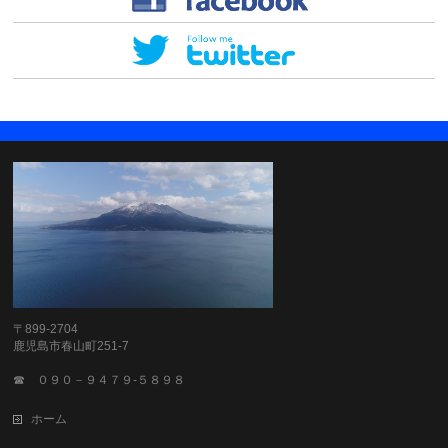
〒899-2704
鹿児島市春山町251-7
☎ ０９０－９４７９-５８９８
ホーム